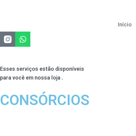
Ir
para
o
Início
conteúdo
W
h
a
t
s
Esses serviços estão disponíveis
a
para você em nossa loja .
p
p
CONSÓRCIOS