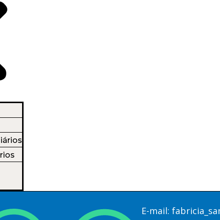
iários
rios
E-mail:
fabricia_s